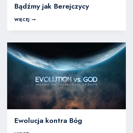
Bądźmy jak Berejczycy
BĄDŹMY
WIĘCEJ
JAK
BEREJCZYCY
Ewolucja kontra Bóg
EWOLUCJA