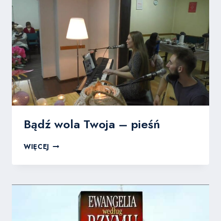
NAWRÓCENIA
Bądź wola Twoja – pieśń
BĄDŹ
WIĘCEJ
WOLA
TWOJA
–
PIEŚŃ