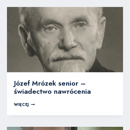
WOLNYCH
CHRZEŚCIJAN,
SZCZYRK
2019
Józef Mrózek senior –
świadectwo nawrócenia
JÓZEF
WIĘCEJ
MRÓZEK
SENIOR
–
ŚWIADECTWO