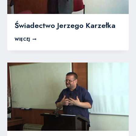
Świadectwo Jerzego Karzełka
ŚWIADECTWO
WIĘCEJ
JERZEGO
KARZEŁKA