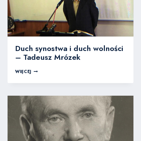
Duch synostwa i duch wolności
– Tadeusz Mrózek
DUCH
WIĘCEJ
SYNOSTWA
I
DUCH
WOLNOŚCI
–
TADEUSZ
MRÓZEK