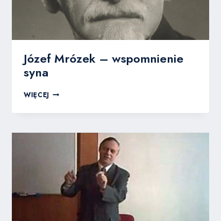
Józef Mrózek – wspomnienie
syna
JÓZEF
WIĘCEJ
MRÓZEK
–
WSPOMNIENIE
SYNA