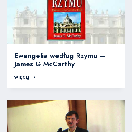
Ewangelia według Rzymu –
James G McCarthy​
EWANGELIA
WIĘCEJ
WEDŁUG
RZYMU
–
JAMES
G
MCCARTHY​