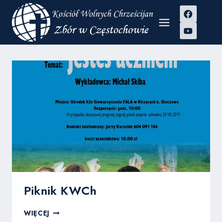
Przejdź
do
treści
Piknik KWCh
PIKNIK
WIĘCEJ
KWCH