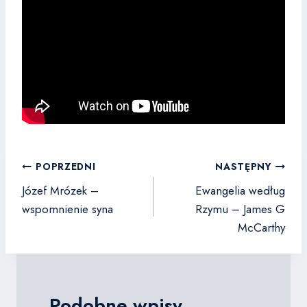
Nawigacja
POPRZEDNI
NASTĘPNY
wpisu
Józef Mrózek –
Ewangelia według
wspomnienie syna
Rzymu – James G
McCarthy​
Podobne wpisy