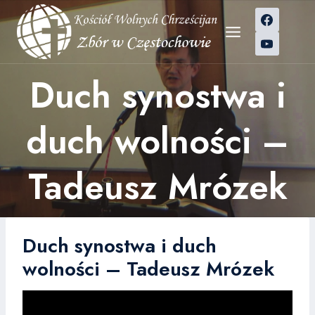
Przejdź
do
treści
Duch synostwa i
duch wolności –
Tadeusz Mrózek
Duch synostwa i duch
wolności – Tadeusz Mrózek